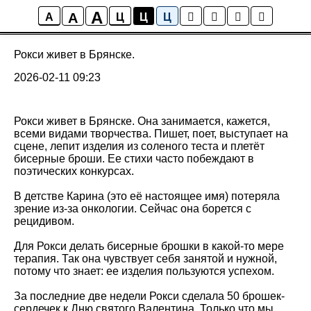
A
A
Новости ТОК
A
Ц
Ц
Ц
Рокси живет в Брянске.
2026-02-11 09:23
Рокси живет в Брянске. Она занимается, кажется,
всеми видами творчества. Пишет, поет, выступает на
сцене, лепит изделия из соленого теста и плетёт
бисерные броши. Ее стихи часто побеждают в
поэтических конкурсах.
В детстве Карина (это её настоящее имя) потеряла
зрение из-за онкологии. Сейчас она борется с
рецидивом.
Для Рокси делать бисерные брошки в какой-то мере
терапия. Так она чувствует себя занятой и нужной,
потому что знает: ее изделия пользуются успехом.
За последние две недели Рокси сделала 50 брошек-
сердечек к Дню святого Валентина. Только что мы