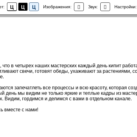
ет:
Изображения:
Звук:
Настройки:
Ц
Ц
Ц
Новости ТОК
, что в четырех наших мастерских каждый день кипит работа
тливают свечи, готовят обеды, ухаживают за растениями, с
е.
ются запечатлеть все процессы и всю красоту, которая созд
й день мы видим не только яркие и теплые кадры из мастер
х. Видим, гордимся и делимся с вами в отдельном канале.
ь вместе с нами!