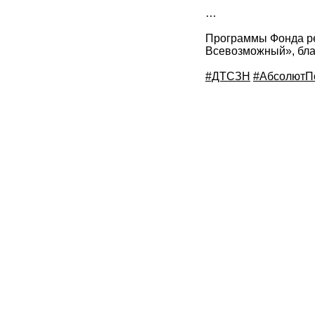
…
Программы Фонда ре
Всевозможный», бла
#ДТСЗН
#АбсолютП