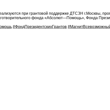
ализуются при грантовой поддержке ДТСЗН г.Москвы, пр
готворительного фонда «Абсолют—Помощь», Фонда Презид
омощь
#ФондПрезидентскихГрантов
#МагнитВсевозможны