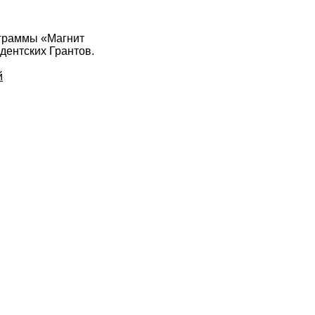
ограммы «Магнит
ентских Грантов.
й