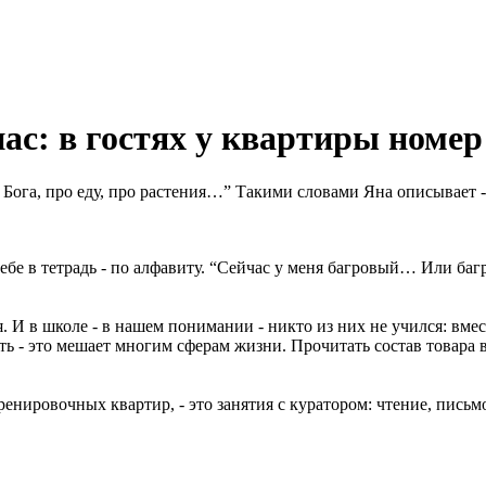
ас: в гостях у квартиры номер
о Бога, про еду, про растения…” Такими словами Яна описывает -
себе в тетрадь - по алфавиту. “Сейчас у меня багровый… Или б
И в школе - в нашем понимании - никто из них не учился: вместо
ь - это мешает многим сферам жизни. Прочитать состав товара в 
нировочных квартир, - это занятия с куратором: чтение, письмо,