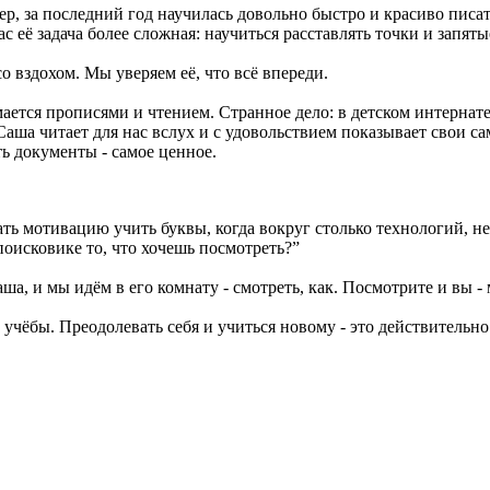
р, за последний год научилась довольно быстро и красиво писать
ас её задача более сложная: научиться расставлять точки и запяты
со вздохом. Мы уверяем её, что всё впереди.
ется прописями и чтением. Странное дело: в детском интернате 
аша читает для нас вслух и с удовольствием показывает свои са
ь документы - самое ценное.
ть мотивацию учить буквы, когда вокруг столько технологий, н
оисковике то, что хочешь посмотреть?”
аша, и мы идём в его комнату - смотреть, как. Посмотрите и вы
учёбы. Преодолевать себя и учиться новому - это действительно