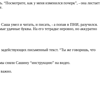
. “Посмотрите, как у меня изменился почерк”, - она листает
е.
Саша умел и читать, и писать, - а попав в ПНИ, разучился.
мые удачные буквы. На его тетрадке неровно, но аккуратно
е задействующих письменный текст. “Ты же говоришь, что
 - мы сняли Сашину “инструкцию” на видео.
 важно.