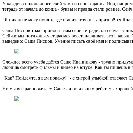
У каждого подопечного свой темп и свои задания. Яна, наприме
тетрадь от начала до конца - буквы и правда стали ровнее. Сейч
“Я никак не могу понять, где ставить точки”, - признаётся Яна 
Саша Писцов тоже приносит нам свои тетради: он сейчас занима
Сейчас мы потихоньку стараемся восстанавливать этот навык. С
выведено: Саша Писцов. Умение писать своё имя и подписыват
Сложнее всего учеба даётся Саше Иванникову - трудно придума
любишь смотреть фильмы и видео на ютубе. Как ты пишешь в п
“Как? Пойдёмте, я вам покажу!” - с хитрой улыбкой отвечает С
Но мы всё равно желаем Саше - и остальным ребятам - хорошей 