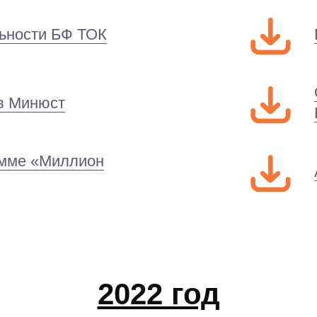
льности БФ ТОК
в Минюст
амме «Миллион
2022 год