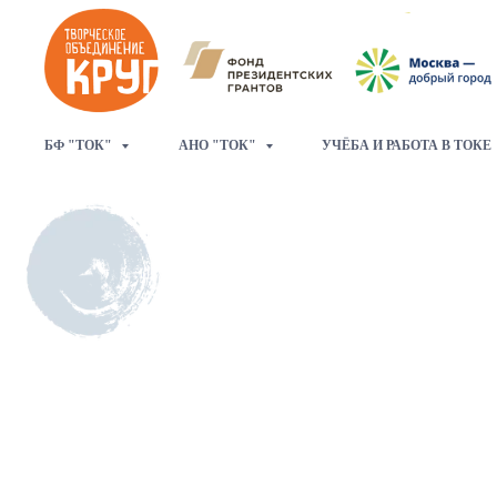
БФ "ТОК"
АНО "ТОК"
УЧЁБА И РАБОТА В ТОКЕ