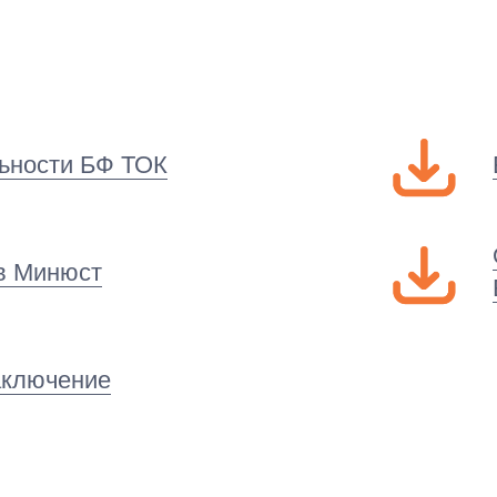
льности БФ ТОК
в Минюст
аключение