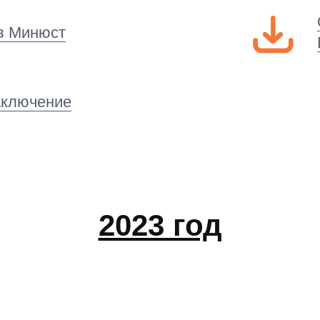
в Минюст
аключение
2023 год