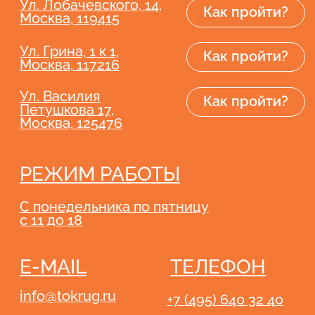
О фонде
О нас
Учёба и работа
Уставные документы
Программы
Отчётность
Наши друзья
Интернет-магазин
Получателям
изделий
социальных услуг
Стать
Поддержать
волонтером
Как пожертвовать
Новости и СМИ
Идёт сбор
Положение о перс. данных
ТОК © 2015 — 2025