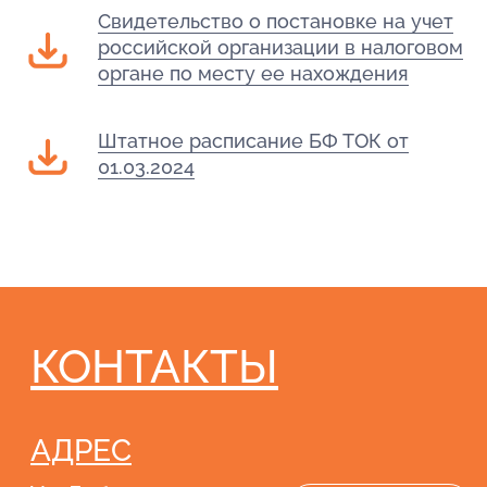
Свидетельство о постановке на учет
АДРЕС
российской организации в налоговом
органе по месту ее нахождения
Ул. Лобачевского, 14,
Как пройти?
Москва, 119415
Ул. Грина, 1 к 1,
Как пройти?
Штатное расписание БФ ТОК от
Москва, 117216
01.03.2024
Ул. Василия
Как пройти?
Петушкова 17,
Москва, 125476
РЕЖИМ РАБОТЫ
С понедельника по пятницу
с 11 до 18
E-MAIL
ТЕЛЕФОН
info@tokrug.ru
+7 (495) 640 32 40
+7 (915) 332 40 91